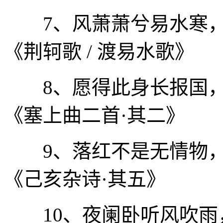
7、风萧萧兮易水寒，壮
《荆轲歌 / 渡易水歌》
8、愿得此身长报国，何
《塞上曲二首·其二》
9、落红不是无情物，化
《己亥杂诗·其五》
10、夜阑卧听风吹雨，