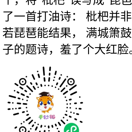
了一首打油诗： 枇杷并
若琵琶能结果， 满城箫
子的题诗，羞了个大红脸