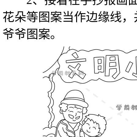
花朵等图案当作边缘线，
爷爷图案。