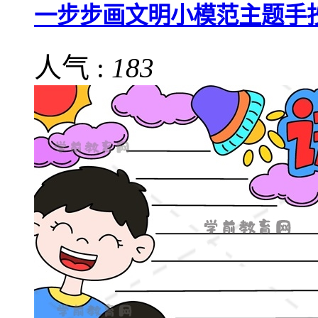
一步步画文明小模范主题手
人气 :
183