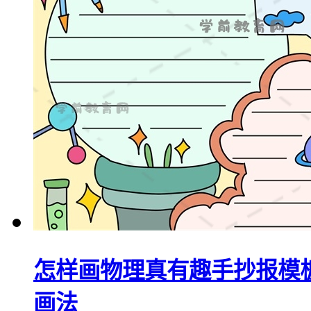
怎样画物理真有趣手抄报模
画法