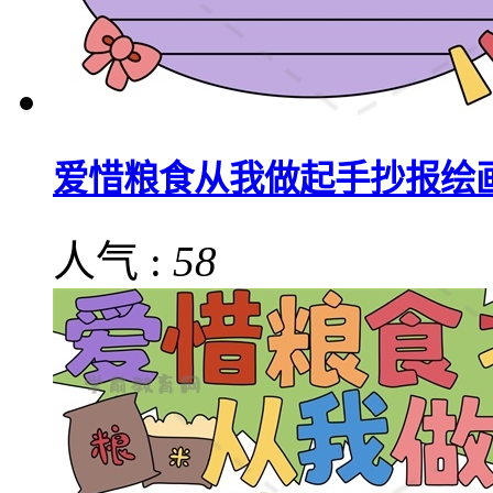
爱惜粮食从我做起手抄报绘
人气 :
58